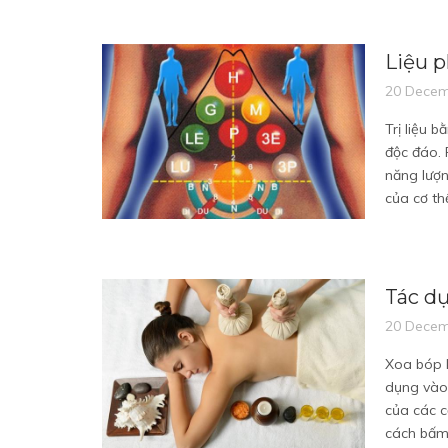
Liệu p
20 Decem
Trị liệu 
độc đáo.
năng lượn
của cơ thể
Tác dụ
20 Decem
Xoa bóp k
dụng vào 
của các c
cách bấm 