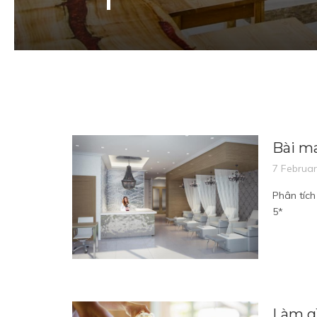
Bài m
7 Februa
Phân tíc
5*
Làm g