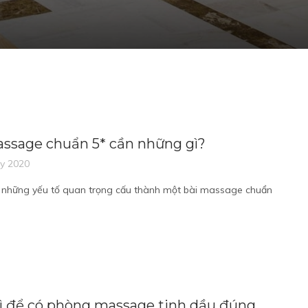
assage chuẩn 5* cần những gì?
ry 2020
h những yếu tố quan trọng cấu thành một bài massage chuẩn
ì để có phòng massage tinh dầu đúng