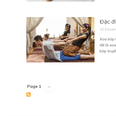
Đặc đ
20 Decem
Xoa bóp b
tắt là xo
bóp truyề
Page 1
Next
››
Pagination
page