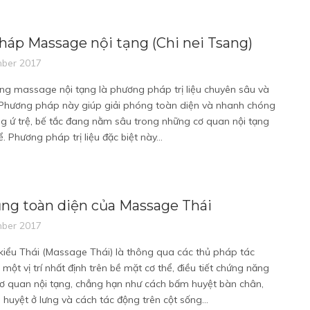
háp Massage nội tạng (Chi nei Tsang)
ber 2017
bằng massage nội tạng là phương pháp trị liệu chuyên sâu và
 Phương pháp này giúp giải phóng toàn diện và nhanh chóng
g ứ trệ, bế tắc đang nằm sâu trong những cơ quan nội tạng
. Phương pháp trị liệu đặc biệt này...
ng toàn diện của Massage Thái
ber 2017
iểu Thái (Massage Thái) là thông qua các thủ pháp tác
một vị trí nhất định trên bề mặt cơ thể, điều tiết chứng năng
ơ quan nội tạng, chẳng hạn như cách bấm huyệt bàn chân,
huyệt ở lưng và cách tác động trên cột sống...