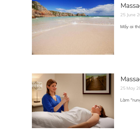
Massa
25 June 
Mấy ai th
Massag
25 May 2
Làm "rung