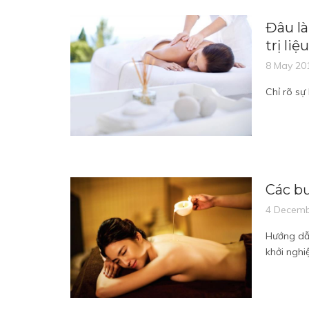
Đâu là
trị liệu
8 May 20
Chỉ rõ sự
Các bư
4 Decemb
Hướng dẫn
khởi nghiệ