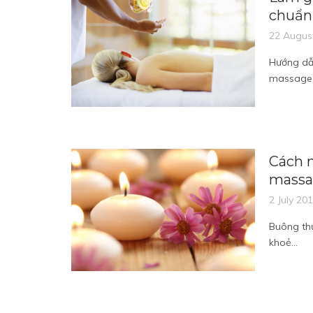
chuẩn
22 Augus
Hướng dẫn
massage 
Cách n
massa
2 July 20
Buông thư
khoẻ...