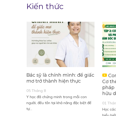
Kiến thức
Bác sỹ là chính mình: để giấc
Con
mơ trở thành hiện thực
Cơ th
pháp 
05 Tháng 8
hữu 
Y học đã chứng minh trong mỗi con
người, đều tồn tại khả năng đặc biệt để
01 Thán
tự…
Học các
hiểu biế