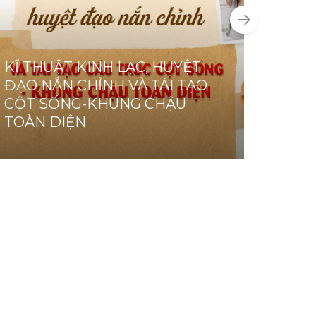
KĨ THUẬT KINH LẠC, HUYỆT
HƯỚ
ĐẠO NẮN CHỈNH VÀ TÁI TẠO
HUYỆ
CỘT SỐNG-KHUNG CHẬU
CHỦ
TOÀN DIỆN
KHỎE