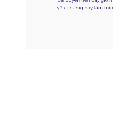
cái duyên nên bây giờ m
yêu thương này làm mìn