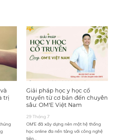
 và
Giải pháp học y học cổ
 trị
truyền từ cơ bản đến chuyên
sâu: OM'E Việt Nam
29 Tháng 7
 chúng
OM'E đã xây dựng nên một hệ thống
ng
học online đa nền tảng với công nghệ
tiên…