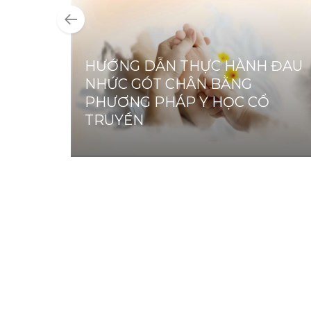
HƯỚNG DẪN THỰC HÀNH ĐAU
NHỨC GÓT CHÂN BẰNG
PHƯƠNG PHÁP Y HỌC CỔ
TRUYỀN