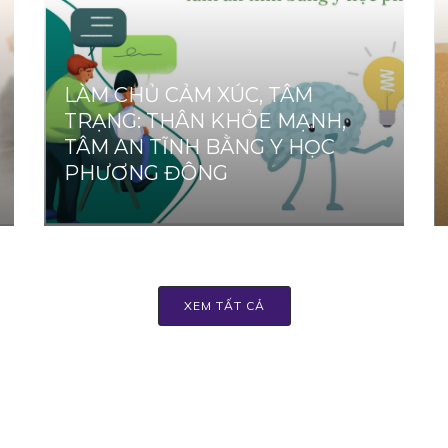
LÀM CHỦ CẢM XÚC, TÂM
TRẠNG: THÂN KHỎE MẠNH,
TÂM AN TĨNH BẰNG Y HỌC
PHƯƠNG ĐÔNG
XEM TẤT CẢ