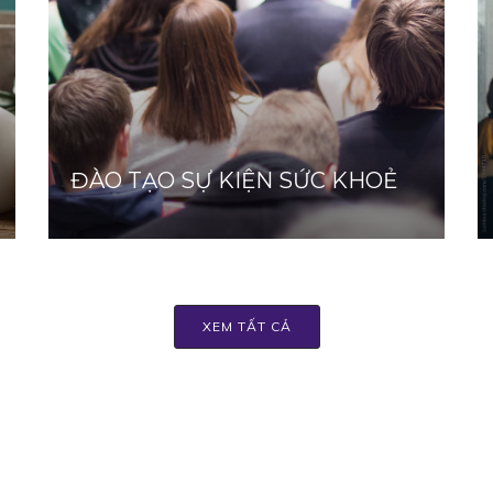
ĐÀO TẠO SỰ KIỆN SỨC KHOẺ
XEM TẤT CẢ