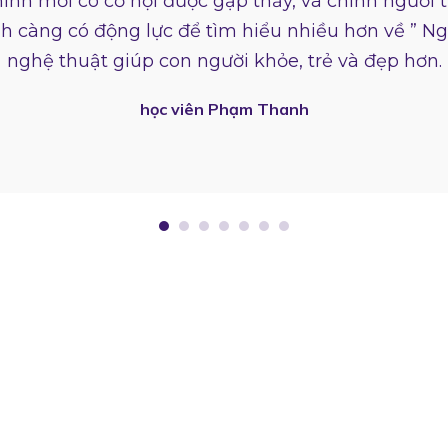
ình mới có cơ hội được gặp thầy, và chính người t
h càng có động lực để tìm hiểu nhiều hơn về ” N
nghệ thuật giúp con người khỏe, trẻ và đẹp hơn.
học viên Phạm Thanh