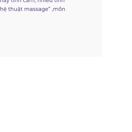
hầy tình cảm, nhiều tình
ghệ thuật massage” ,môn