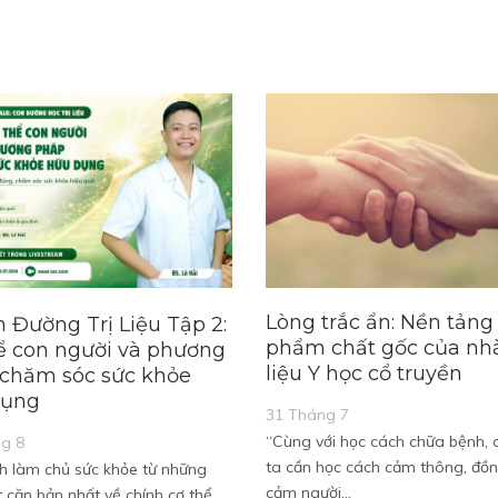
Lòng trắc ẩn: Nền tảng
 Đường Trị Liệu Tập 2:
phẩm chất gốc của nhà
ể con người và phương
liệu Y học cổ truyền
chăm sóc sức khỏe
dụng
31 Tháng 7
“Cùng với học cách chữa bệnh,
g 8
ta cần học cách cảm thông, đồ
h làm chủ sức khỏe từ những
cảm người…
t căn bản nhất về chính cơ thể