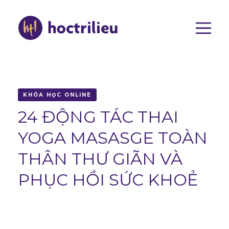
Nhảy
đến
nội
dung
Main
navigat
KHÓA HỌC ONLINE
24 ĐỘNG TÁC THAI
YOGA MASASGE TOÀN
THÂN THƯ GIÃN VÀ
PHỤC HỒI SỨC KHOẺ