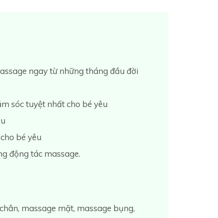
 massage ngay từ những tháng đầu đời
ăm sóc tuyệt nhất cho bé yêu
ầu
 cho bé yêu
ững động tác massage.
 chân, massage mặt, massage bụng,