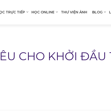
ỌC TRỰC TIẾP
HỌC ONLINE
THƯ VIỆN ẢNH
BLOG
n
gation
ÊU CHO KHỞI ĐẦU