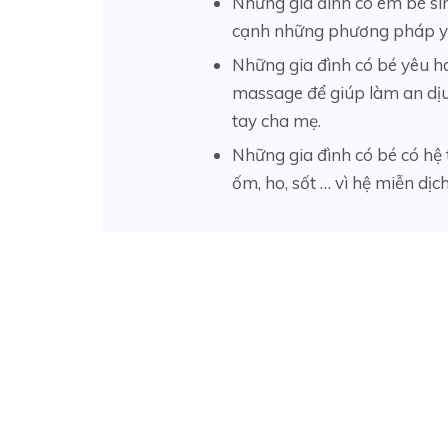
Những gia đình có em bé s
cạnh những phương pháp y 
Những gia đình có bé yêu ha
massage để giúp làm an dịu
tay cha mẹ.
Những gia đình có bé có hệ 
ốm, ho, sốt … vì hệ miễn dị