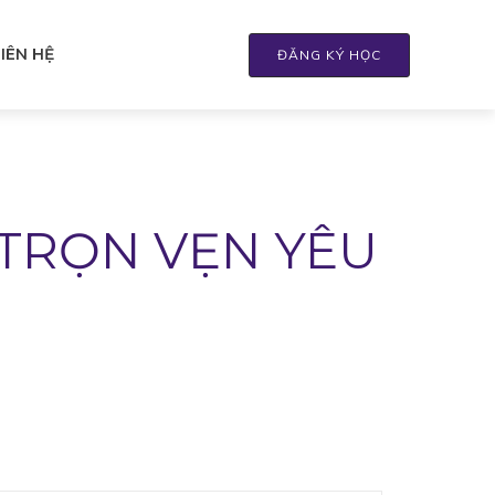
LIÊN HỆ
ĐĂNG KÝ HỌC
 TRỌN VẸN YÊU