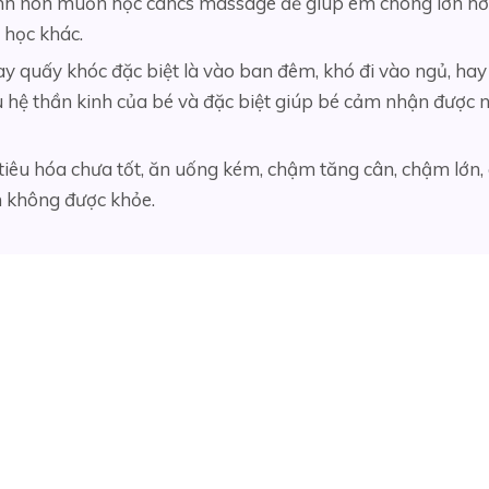
inh non muốn học cahcs massage để giúp em chóng lớn hơ
học khác.
y quấy khóc đặc biệt là vào ban đêm, khó đi vào ngủ, hay
 hệ thần kinh của bé và đặc biệt giúp bé cảm nhận được 
tiêu hóa chưa tốt, ăn uống kém, chậm tăng cân, chậm lớn,
ch không được khỏe.