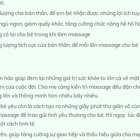
c.
 lượng cho bản thân, để em bé nhận được những lợi ích tuyệ
ngủ ngon, giảm quấy khóc, tăng cường chức năng hệ hô hấp
g có lợi cho bé trong khi làm massage
g lượng tích cực của bản thân, để mỗi lần massage cho bé
hảo giúp đem lại những giá trị sức khỏe to lớn cả về mặt 
ên của cuộc đời. Cha mẹ càng kiễn trì massage đều đặn ch
 lớn và thông minh hơn nhiều bấy nhiêu.
 yêu còn là cách tạo ra những giây phút thư giãn vô cùng
massage để trao gửi tình yêu thương cho bé, thì ngay lúc 
t cách tinh tế.
, giúp tăng cường sự giao tiếp và thấu hiểu giữa cha mẹ 