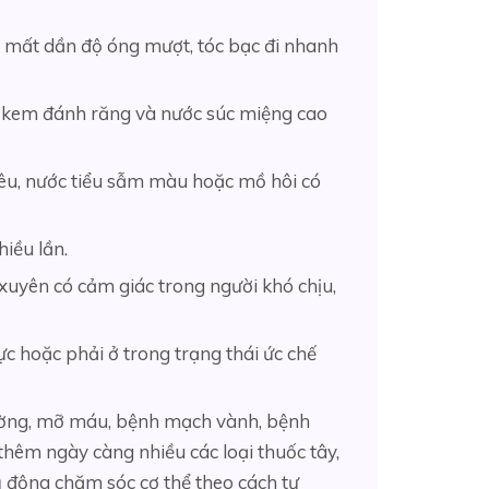
n, mất dần độ óng mượt, tóc bạc đi nhanh
ại kem đánh răng và nước súc miệng cao
tiêu, nước tiểu sẫm màu hoặc mồ hôi có
hiều lần.
xuyên có cảm giác trong người khó chịu,
ực hoặc phải ở trong trạng thái ức chế
đường, mỡ máu, bệnh mạch vành, bệnh
thêm ngày càng nhiều các loại thuốc tây,
 động chăm sóc cơ thể theo cách tự