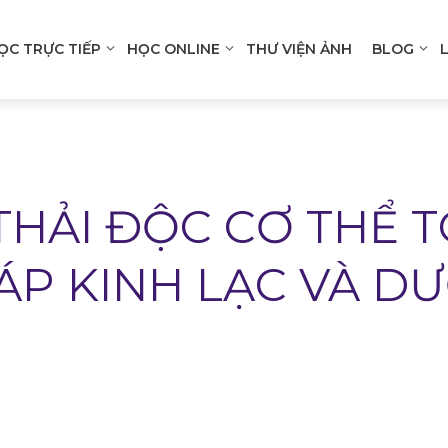
ỌC TRỰC TIẾP
HỌC ONLINE
THƯ VIỆN ẢNH
BLOG
n
gation
HẢI ĐỘC CƠ THỂ T
ÁP KINH LẠC VÀ D