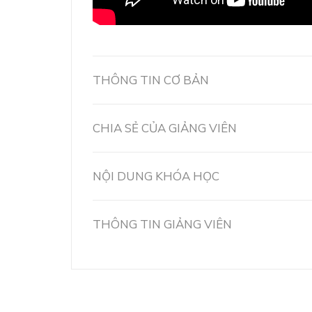
THÔNG TIN CƠ BẢN
CHIA SẺ CỦA GIẢNG VIÊN
NỘI DUNG KHÓA HỌC
THÔNG TIN GIẢNG VIÊN