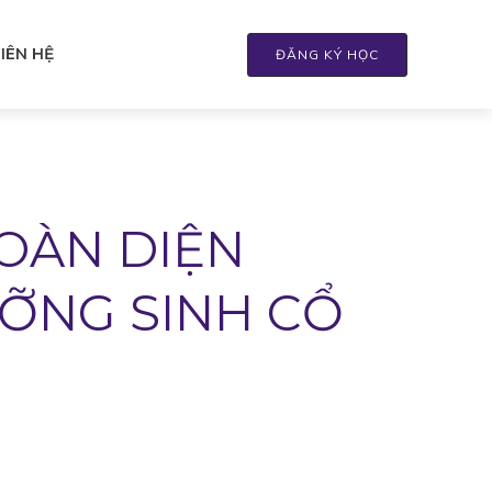
LIÊN HỆ
ĐĂNG KÝ HỌC
OÀN DIỆN
ƯỠNG SINH CỔ