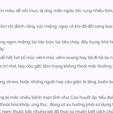
 xỉn màu, dễ nổi mụn, dị ứng, mẩn ngứa, tóc rụng nhiều hơ
hăm chỉ đánh răng, súc miệng, ngay cả khi đã đổi sang lo
ng ngon miệng, lúc táo bón, lúc tiêu chảy, đầy bụng, khó 
ây.
 hắt hơi sổ mũi, viêm mũi, viêm xoang hay tái đi tái lại n
 trí nhớ, hay cáu gắt, tâm trạng không thoải mái, thường 
g, stress, hoặc những người hay cáu giận, lo lắng, buồn b
ng bị mắc nhiều bệnh mạn tính như: Cao huyết áp, tiểu 
thoái hóa khớp, ung thư... đang có xu hướng phải sử dụng 
 nam, thuốc bắc nhưng giờ đã thực sự muốn biết cách chủ