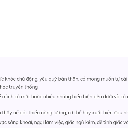
ức khỏe chủ động, yêu quý bản thân, có mong muốn tự cải 
 học truyền thống.
 mình có một hoặc nhiều những biểu hiện bên dưới và có
hấy uể oải, thiếu năng lượng, cơ thể hay xuất hiện đau nhứ
ợc sảng khoái, ngại làm việc, giấc ngủ kém, dễ tỉnh giấ