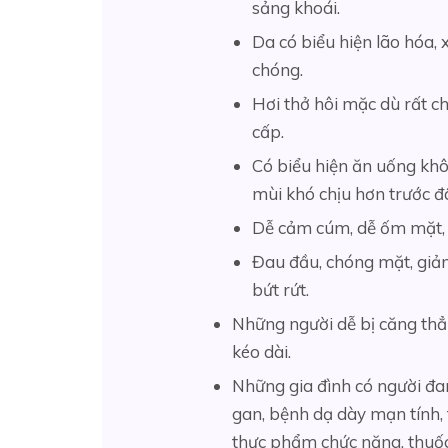
sảng khoái.
Da có biểu hiện lão hóa,
chóng.
Hơi thở hôi mặc dù rất c
cấp.
Có biểu hiện ăn uống khô
mùi khó chịu hơn trước đ
Dễ cảm cúm, dễ ốm mặt, dễ
Đau đầu, chóng mặt, giảm
bứt rứt.
Những người dễ bị căng thẳn
kéo dài.
Những gia đình có người đa
gan, bệnh dạ dày mạn tính, 
thực phẩm chức năng, thuốc