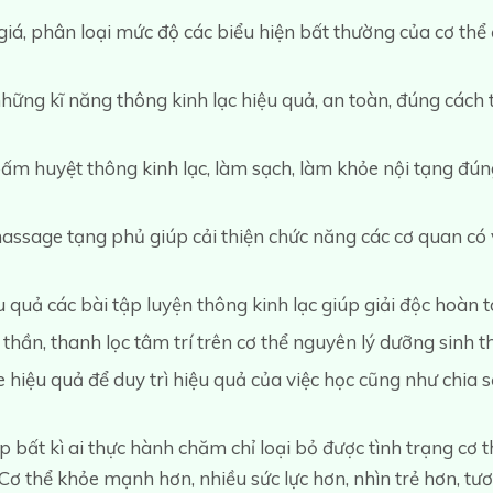
iá, phân loại mức độ các biểu hiện bất thường của cơ thể 
ững kĩ năng thông kinh lạc hiệu quả, an toàn, đúng cách 
bấm huyệt thông kinh lạc, làm sạch, làm khỏe nội tạng đú
assage tạng phủ giúp cải thiện chức năng các cơ quan có 
 quả các bài tập luyện thông kinh lạc giúp giải độc hoàn t
 thần, thanh lọc tâm trí trên cơ thể nguyên lý dưỡng sinh t
 hiệu quả để duy trì hiệu quả của việc học cũng như chia 
p bất kì ai thực hành chăm chỉ loại bỏ được tình trạng cơ
 Cơ thể khỏe mạnh hơn, nhiều sức lực hơn, nhìn trẻ hơn, tươ