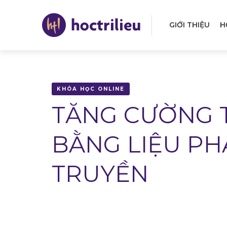
Nhảy
đến
GIỚI THIỆU
H
nội
Mai
dung
navi
KHÓA HỌC ONLINE
TĂNG CƯỜNG T
BẰNG LIỆU PH
TRUYỀN