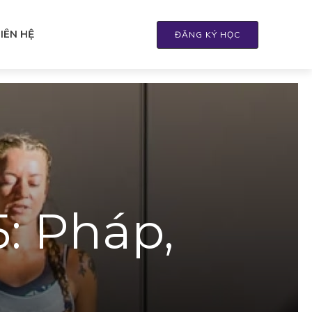
LIÊN HỆ
ĐĂNG KÝ HỌC
: Pháp,