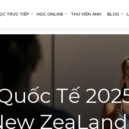
ỌC TRỰC TIẾP
HỌC ONLINE
THƯ VIỆN ẢNH
BLOG
n
gation
Quốc Tế 2025
 New ZeaLand