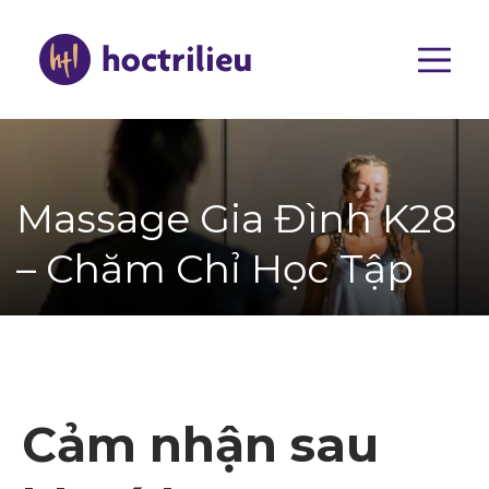
Nhảy
đến
nội
dung
Main
navigat
Massage Gia Đình K28
– Chăm Chỉ Học Tập
Cảm nhận sau