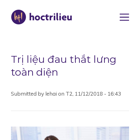
Nhảy
đến
nội
dung
Main
navigat
Trị liệu đau thắt lưng
toàn diện
Submitted by
lehai
on
T2, 11/12/2018 - 16:43