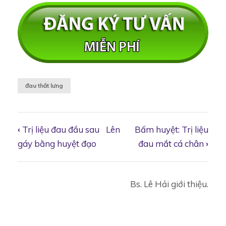
đau thắt lưng
‹
Trị liệu đau đầu sau
Lên
Bấm huyệt: Trị liệu
Book
gáy bằng huyệt đạo
đau mắt cá chân
›
traversal
Bs. Lê Hải giới thiệu.
links