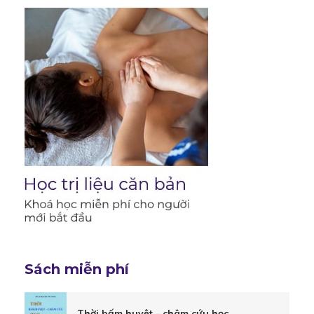
for
Trị
liệu
đau
thắt
lưng
Sách miễn phí
Thời bấm huyệt - châm cứu học