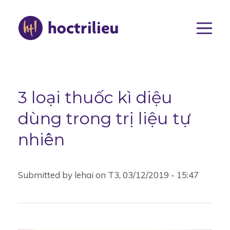
Nhảy
đến
nội
dung
Main
navigat
3 loại thuốc kì diệu
dùng trong trị liệu tự
nhiên
Submitted by
lehai
on
T3, 03/12/2019 - 15:47