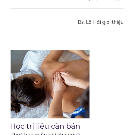
traversal
links
Bs. Lê Hải giới thiệu.
for
3
loại
thuốc
kì