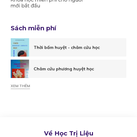
diệu
dùng
Sách miễn phí
trong
Thời bấm huyệt - châm cứu học
trị
Châm cứu phương huyệt học
XEM THÊM
liệu
tự
nhiên
Về Học Trị Liệu