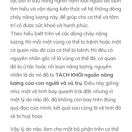
tại, bởi vì sau hàng nghìn năm loài người đã luôn
tìm hiểu và vận dụng kiến thức về hệ thống dòng
chảy năng lượng này, để giúp cho cơ thể và tâm
trí có được sức khoẻ và hạnh phúc.
Theo hiểu biết trên về các dòng chảy năng
lượng, thì mỗi một vùng cơ thể bị bệnh hoặc một
cơ quan nào đó của cơ thể bị bệnh, thì đều có
nguyên nhân gốc rễ là vùng cơ thể đó, cơ quan
đó bị ứ tắc hoặc rối loạn năng lượng, nguyên
nhân là do nó đã bị
TÁCH KHỎI nguồn năng
lượng của con người và vũ trụ
. Điều này giống
như, một vệ tinh bay quanh trái đất, nhưng vì
một lý do nào đó, đã không còn bay trên đúng
quỹ đạo của mình, kết quả sau cùng là vệ tinh đó
sẽ bị huỷ hoại.
Vậy lý do nào, làm cho một bộ phận trên cơ thể