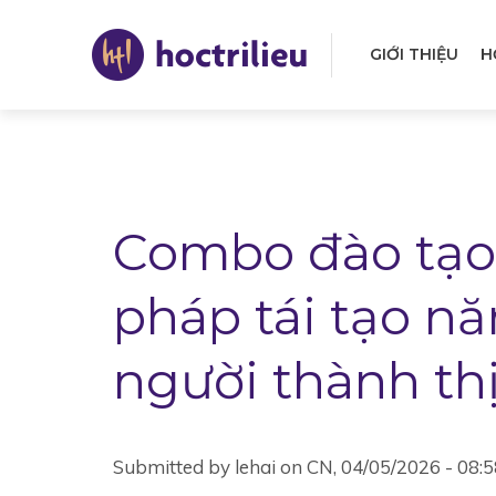
Nhảy
đến
GIỚI THIỆU
H
nội
Mai
dung
navi
Combo đào tạo 
pháp tái tạo n
người thành th
Submitted by
lehai
on
CN, 04/05/2026 - 08:5