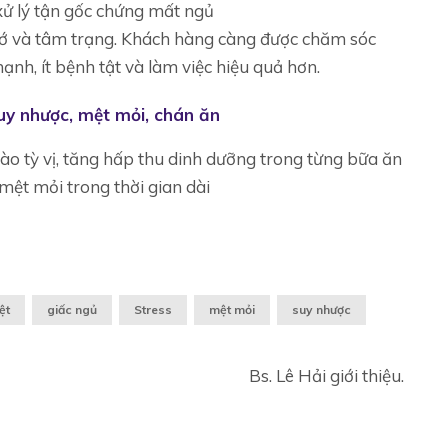
xử lý tận gốc chứng mất ngủ
nhớ và tâm trạng. Khách hàng càng được chăm sóc
nh, ít bệnh tật và làm việc hiệu quả hơn.
uy nhược, mệt mỏi, chán ăn
ào tỳ vị, tăng hấp thu dinh dưỡng trong từng bữa ăn
mệt mỏi trong thời gian dài
ệt
giấc ngủ
Stress
mệt mỏi
suy nhược
Bs. Lê Hải giới thiệu.