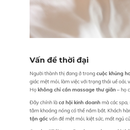
Vấn đề thời đại
Người thành thị đang ở trong
cuộc khủng h
giác mệt mỏi, làm việc với trạng thái uể oải
Họ
không chỉ cần massage thư giãn
– họ 
Đây chính là
cơ hội kinh doanh
mà các spa, r
tâm khoáng nóng có thể nắm bắt. Khách hàn
tận gốc
vấn đề mệt mỏi, kiệt sức, mất ngủ củ