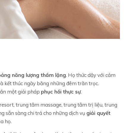
oảng năng lượng thầm lặng
. Họ thức dậy với cảm
, và kết thúc ngày bằng những đêm trằn trọc.
cần một giải pháp
phục hồi thực sự
.
esort, trung tâm massage, trung tâm trị liệu, trung
g sẵn sàng chi trả cho những dịch vụ
giải quyết
a họ.