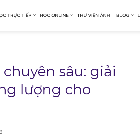
ỌC TRỰC TIẾP
HỌC ONLINE
THƯ VIỆN ẢNH
BLOG
n
gation
chuyên sâu: giải
ăng lượng cho
ị
8