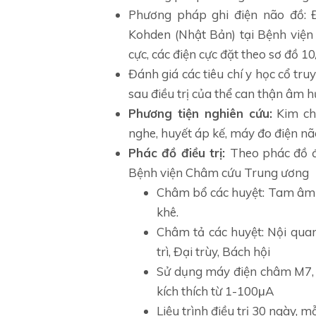
Phương pháp ghi điện não đồ:
Kohden (Nhật Bản) tại Bệnh việ
cực, các điện cực đặt theo sơ đồ 1
Đánh giá các tiêu chí y học cổ tru
sau điều trị của thể can thận âm h
Phương tiện nghiên cứu:
Kim ch
nghe, huyết áp kế, máy đo điện nã
Phác đồ điều trị:
Theo phác đồ đ
Bệnh viện Châm cứu Trung ương
Châm bổ các huyệt: Tam âm g
khê.
Châm tả các huyệt: Nội quan
trì, Đại trùy, Bách hội
Sử dụng máy điện châm M7, t
kích thích từ 1-100μA
Liệu trình điều trị 30 ngày, 