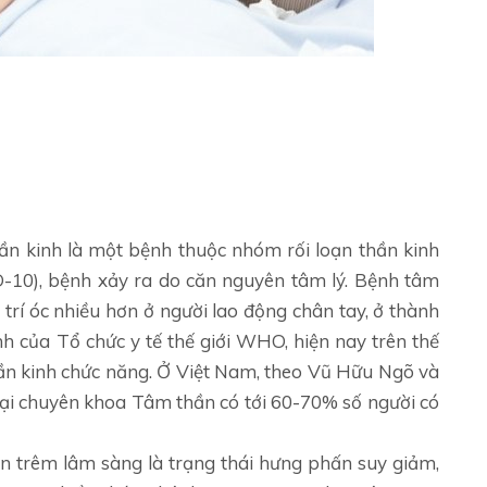
ần kinh là một bệnh thuộc nhóm rối loạn thần kinh
D-10), bệnh xảy ra do căn nguyên tâm lý. Bệnh tâm
trí óc nhiều hơn ở người lao động chân tay, ở thành
ính của Tổ chức y tế thế giới WHO, hiện nay trên thế
thần kinh chức năng. Ở Việt Nam, theo Vũ Hữu Ngõ và
tại chuyên khoa Tâm thần có tới 60-70% số người có
n trêm lâm sàng là trạng thái hưng phấn suy giảm,