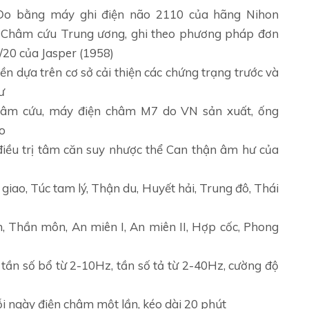
 Đo bằng máy ghi điện não 2110 của hãng Nihon
n Châm cứu Trung ương, ghi theo phương pháp đơn
0/20 của Jasper (1958)
yền dựa trên cơ sở cải thiện các chứng trạng trước và
ư
âm cứu, máy điện châm M7 do VN sản xuất, ống
o
iều trị tâm căn suy nhược thể Can thận âm hư của
iao, Túc tam lý, Thận du, Huyết hải, Trung đô, Thái
, Thần môn, An miên I, An miên II, Hợp cốc, Phong
ần số bổ từ 2-10Hz, tần số tả từ 2-40Hz, cường độ
mỗi ngày điện châm một lần, kéo dài 20 phút