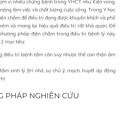
ạm vi nhiều chứng bệnh trong YHCT như Kiện vong,
năng làm việc và chất lượng cuộc sống. Trong Y học
điện châm để điều trị đang được khuyến khích và phổ
ốn kém và mang lại hiệu quả điều trị rất khả quan. Để
hương pháp điện châm trong điều trị bệnh lý này,
 2 mục tiêu:
g điều trị bệnh tâm căn suy nhược thể can thận âm
tâm sinh lý (trí nhớ, sự chú ý, mạch, huyết áp động
trị
NG PHÁP NGHIÊN CỨU