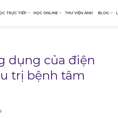
ỌC TRỰC TIẾP
HỌC ONLINE
THƯ VIỆN ẢNH
BLOG
n
gation
g dụng của điện
u trị bệnh tâm
9