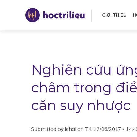
Nhảy
đến
GIỚI THIỆU
H
nội
Mai
dung
navi
Nghiên cứu ứn
châm trong điề
căn suy nhược
Submitted by
lehai
on
T4, 12/06/2017 - 14:4