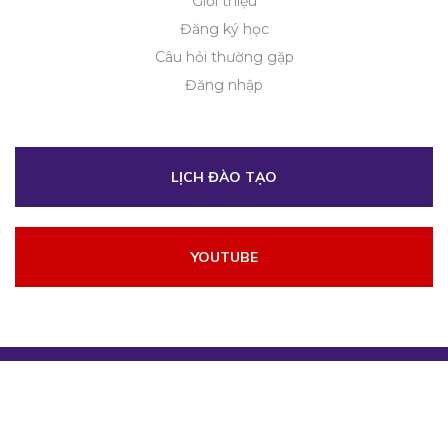
Giới thiệu
Đăng ký học
Câu hỏi thường gặp
Đăng nhập
LỊCH ĐÀO TẠO
YOUTUBE
2026 © Copyright
Hoc Tri Lieu
. Designed by
Beau Agency