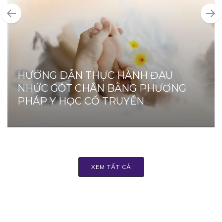
HƯỚNG DẪN THỰC HÀNH ĐAU
NHỨC GÓT CHÂN BẰNG PHƯƠNG
PHÁP Y HỌC CỔ TRUYỀN
XEM TẤT CẢ