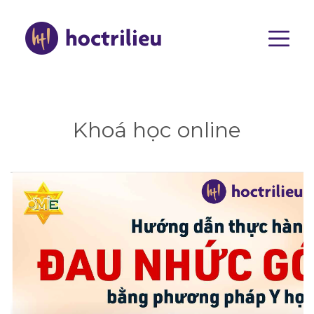
Nhảy
đến
nội
dung
Main
navigat
Khoá học online