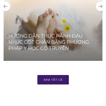
HƯỚNG DẪN THỰC HÀNH ĐAU
NHỨC GÓT CHÂN BẰNG PHƯƠNG
PHÁP Y HỌC CỔ TRUYỀN
XEM TẤT CẢ