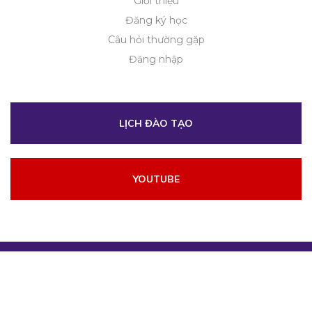
Giới thiệu
Đăng ký học
Câu hỏi thường gặp
Đăng nhập
LỊCH ĐÀO TẠO
YOUTUBE
2026 © Copyright
Hoc Tri Lieu
. Designed by
Beau Agency