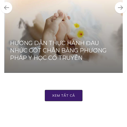
HƯỚNG DẪN THỰC HÀNH ĐAU
NHỨC GÓT CHÂN BẰNG PHƯƠNG
PHÁP Y HỌC CỔ TRUYỀN
XEM TẤT CẢ