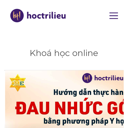
Nhảy
đến
nội
dung
Main
navigat
Khoá học online