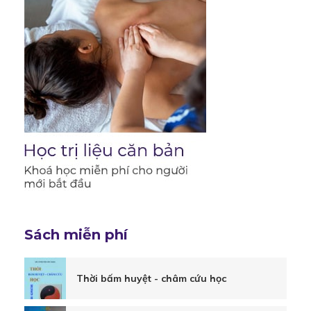
Luyện
hình:
trọng
lượng
cần
Sách miễn phí
phải
Thời bấm huyệt - châm cứu học
hướng