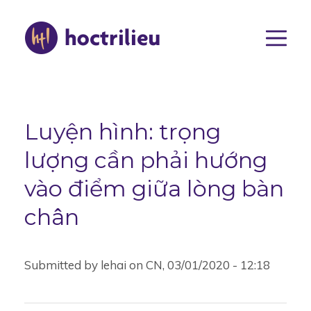
Nhảy
đến
nội
dung
Main
navigat
Luyện hình: trọng
lượng cần phải hướng
vào điểm giữa lòng bàn
chân
Submitted by
lehai
on
CN, 03/01/2020 - 12:18