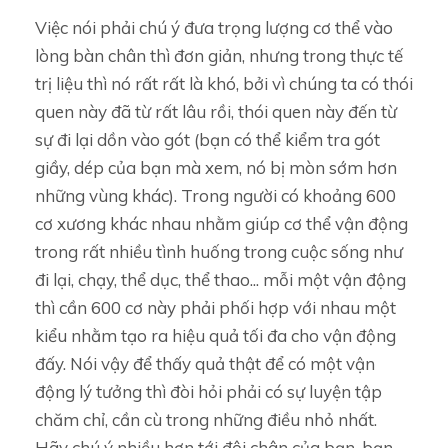
Việc nói phải chú ý đưa trọng lượng cơ thể vào
lòng bàn chân thì đơn giản, nhưng trong thực tế
trị liệu thì nó rất rất là khó, bởi vì chúng ta có thói
quen này đã từ rất lâu rồi, thói quen này đến từ
sự đi lại dồn vào gót (bạn có thể kiểm tra gót
giầy, dép của bạn mà xem, nó bị mòn sớm hơn
những vùng khác). Trong người có khoảng 600
cơ xương khác nhau nhằm giúp cơ thể vận động
trong rất nhiều tình huống trong cuộc sống như
đi lại, chạy, thể dục, thể thao... mỗi một vận động
thì cần 600 cơ này phải phối hợp với nhau một
kiểu nhằm tạo ra hiệu quả tối đa cho vận động
đấy. Nói vậy để thấy quả thật để có một vận
động lý tưởng thì đòi hỏi phải có sự luyện tập
chăm chỉ, cần cù trong những điều nhỏ nhất.
Hãy chú ý nhiều hơn tới đôi chân của bạn, bạn