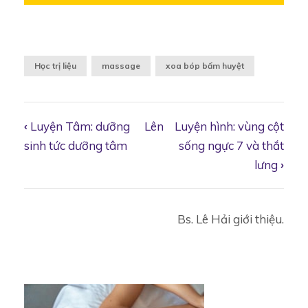
Học trị liệu
massage
xoa bóp bấm huyệt
‹
Luyện Tâm: dưỡng
Lên
Luyện hình: vùng cột
Book
sinh tức dưỡng tâm
sống ngực 7 và thắt
lưng
›
traversal
Bs. Lê Hải giới thiệu.
links
for