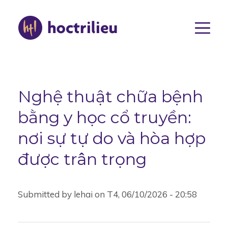
Nhảy
đến
nội
dung
Main
navigat
Nghệ thuật chữa bệnh
bằng y học cổ truyền:
nơi sự tự do và hòa hợp
được trân trọng
Submitted by
lehai
on
T4, 06/10/2026 - 20:58