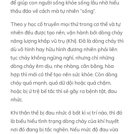
để giúp con người sống khỏe sống lâu nhờ hiểu
thấu đáo về cách mà tự nhiên “sống”.
Theo y học cổ truyền mọi thứ trong cơ thể và tự
nhiên đều được tạo nên, vận hành bởi dòng chảy
năng lượng khắp vũ trụ (Khí). Đã là dòng chảy thì
dù vô hình hay hữu hình đương nhiên phải liên
tục chảy không ngừng nghỉ, nhưng chỉ những
dòng chảy êm dịu, nhẹ nhàng, cân bằng, hòa
hợp thì mới có thể tạo nên sức khỏe. Còn dòng
chảy quá mạnh, quá dữ dội hoặc quá chậm,
hoặc bị ứ trệ bế tắc thì sẽ gây ra bệnh tật, đau
nhức.
Khi thân thể bị đau nhức ở bất kì vị trí nào, thì đó
là biểu hiểu tình trạng dòng chảy của khí huyết
nơi đó đang bị tắc nghẽn. Nếu mức độ đau vừa