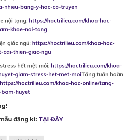
ua-nhieu-bang-y-hoc-co-truyen
e nội tạng:
https://hoctrilieu.com/khoa-hoc-
lam-khoe-noi-tang
ện giấc ngủ:
https://hoctrilieu.com/khoa-hoc-
-cai-thien-giac-ngu
stress hết mệt mỏi:
https://hoctrilieu.com/khoa-
huyet-giam-stress-het-met-moi
Tăng tuần hoàn
https://hoctrilieu.com/khoa-hoc-online/tang-
-bam-huyet
ng!
o mẫu đăng kí:
TẠI ĐÂY