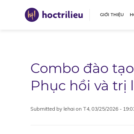
Nhảy
đến
GIỚI THIỆU
H
nội
Mai
dung
navi
Combo đào tạo
Phục hồi và trị 
Submitted by
lehai
on
T4, 03/25/2026 - 19:0