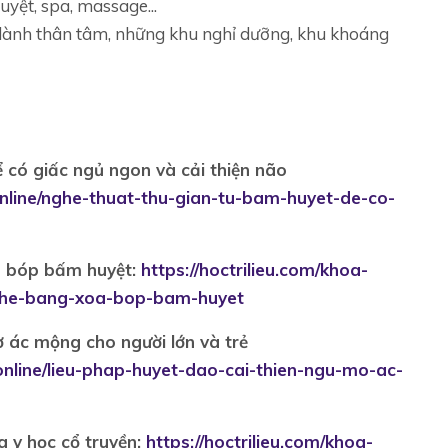
uyệt, spa, massage...
a lành thân tâm, những khu nghỉ dưỡng, khu khoáng
 có giấc ngủ ngon và cải thiện não
online/nghe-thuat-thu-gian-tu-bam-huyet-de-co-
oa bóp bấm huyệt:
https://hoctrilieu.com/khoa-
g-the-bang-xoa-bop-bam-huyet
ơ ác mộng cho người lớn và trẻ
-online/lieu-phap-huyet-dao-cai-thien-ngu-mo-ac-
g y học cổ truyền:
https://hoctrilieu.com/khoa-