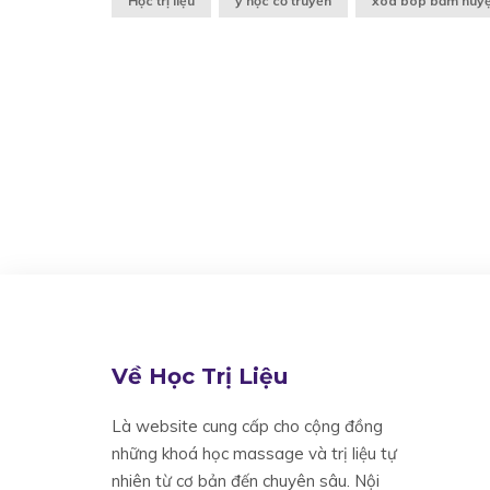
Học trị liệu
y học cổ truyền
xoa bóp bấm huyệ
Về Học Trị Liệu
Là website cung cấp cho cộng đồng
những khoá học massage và trị liệu tự
nhiên từ cơ bản đến chuyên sâu. Nội