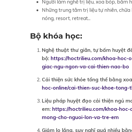
Người làm nghề trị liệu, xoa bóp, bấm h
Những trung tâm trị liệu tự nhiên, chữ
nóng, resort, retreat...
Bộ khóa học:
Nghệ thuật thư giãn, tự bấm huyệt để
bộ:
https://hoctrilieu.com/khoa-hoc-
giac-ngu-ngon-va-cai-thien-nao-bo
Cải thiện sức khỏe tổng thể bằng x
hoc-online/cai-thien-suc-khoe-ton
Liệu pháp huyệt đạo cải thiện ngủ m
em:
https://hoctrilieu.com/khoa-hoc
mong-cho-nguoi-lon-va-tre-em
Giảm lo lắng, suy nghĩ quá nhiều bằn