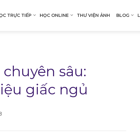
ỌC TRỰC TIẾP
HỌC ONLINE
THƯ VIỆN ẢNH
BLOG
n
gation
 chuyên sâu:
liệu giấc ngủ
3