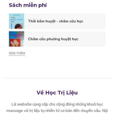
thiện
Sách miễn phí
chức
Thời bấm huyệt - châm cứu học
năng
Châm cứu phương huyệt học
vận
XEM THÊM
động
cột
Về Học Trị Liệu
sống
Là website cung cấp cho cộng đồng những khoá học
massage và trị liệu tự nhiên từ cơ bản đến chuyên sâu. Nội