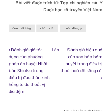
Bài viết được trích từ: Tạp chí nghiên cứu Y
Dược học cổ truyền Việt Nam
đau thắt lưng
châm cứu
thuốc đông y
‹
Đánh giá giá tác
Lên
Đánh giá hiệu quả
Book
dụng của phương
của xoa bóp bấm
pháp ấn huyệt Nhật
huyệt trong điều trị
bản Shiatsu trong
thoái hoá cột sống cổ.
traversal
điều trị đau thần kinh
›
hông to do thoát vị
links
đĩa đệm
for