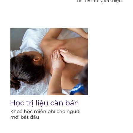
Bs. Lê Hải giới thiệu.
Đánh
giá
giảm
đau
và
cải