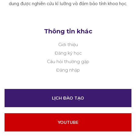
dung được nghiên cứu kĩ lưỡng và đảm bảo tính khoa học.
thắt
lưng
Thông tin khác
Giới thiệu
của
Đăng ký học
Câu hỏi thường gặp
điện
Đăng nhập
châm
LỊCH ĐÀO TẠO
kết
YOUTUBE
hợp