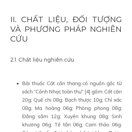
II. CHẤT LIỆU, ĐỐI TƯỢNG
VÀ PHƯƠNG PHÁP NGHIÊN
CỨU
2.1. Chất liệu nghiên cứu
Bài thuốc Cát căn thang có nguồn gốc từ
sách “Cảnh Nhạc toàn thư” [4] gồm: Cát căn
20g; Quế chi 08g; Bạch thược 10g; Chỉ xác
08g; Ma hoàng 06g; Phòng phong 08g;
Đẳng sâm 12g; Xuyên khung 08g; Sinh
khương 06g; Tế tân 06g; Cam thảo 06g.