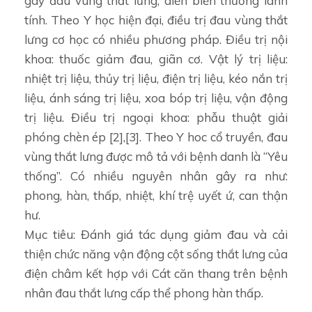
gây đau vùng thắt lưng, diễn biến thường lành
tính. Theo Y học hiện đại, điều trị đau vùng thắt
lưng cơ học có nhiều phương pháp. Điều trị nội
khoa: thuốc giảm đau, giãn cơ. Vật lý trị liệu:
nhiệt trị liệu, thủy trị liệu, điện trị liệu, kéo nắn trị
liệu, ánh sáng trị liệu, xoa bóp trị liệu, vận động
trị liệu. Điều trị ngoại khoa: phẫu thuật giải
phóng chèn ép [2],[3]. Theo Y hoc cổ truyền, đau
vùng thắt lưng được mô tả với bệnh danh là “Yêu
thống”. Có nhiều nguyên nhân gây ra như:
phong, hàn, thấp, nhiệt, khí trệ uyết ứ, can thận
hư.
Mục tiêu: Đánh giá tác dụng giảm đau và cải
thiện chức năng vận động cột sống thắt lưng của
điện châm kết hợp với Cát căn thang trên bệnh
nhân đau thắt lưng cấp thể phong hàn thấp.