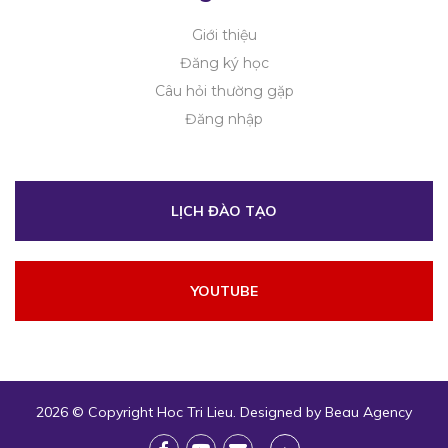
bằng
Giới thiệu
Đăng ký học
phương
Câu hỏi thường gặp
Đăng nhập
pháp
điện
LỊCH ĐÀO TẠO
châm,
YOUTUBE
xoa
bóp
2026 © Copyright
Hoc Tri Lieu
. Designed by
Beau Agency