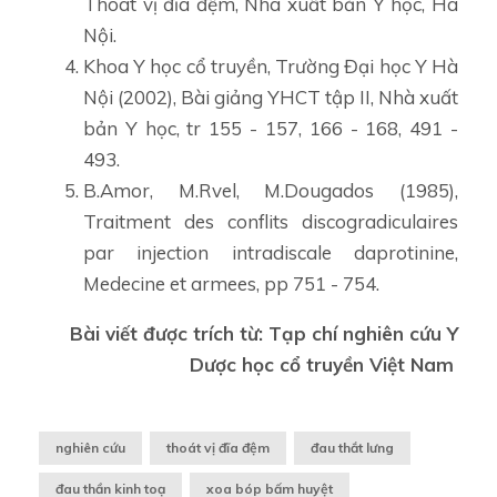
Thoát vị đĩa đệm, Nhà xuất bản Y học, Hà
Nội.
Khoa Y học cổ truyền, Trường Đại học Y Hà
Nội (2002), Bài giảng YHCT tập II, Nhà xuất
bản Y học, tr 155 - 157, 166 - 168, 491 -
493.
B.Amor, M.Rvel, M.Dougados (1985),
Traitment des conflits discogradiculaires
par injection intradiscale daprotinine,
Medecine et armees, pp 751 - 754.
Bài viết được trích từ: Tạp chí nghiên cứu Y
Dược học cổ truyền Việt Nam
nghiên cứu
thoát vị đĩa đệm
đau thắt lưng
đau thần kinh toạ
xoa bóp bấm huyệt