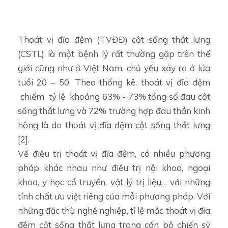
Thoát vị đĩa đệm (TVĐĐ) cột sống thắt lưng
(CSTL) là một bệnh lý rất thường gặp trên thế
giới cũng như ở Việt Nam, chủ yếu xảy ra ở lứa
tuổi 20 – 50. Theo thống kê, thoát vị đĩa đệm
chiếm tỷ lệ khoảng 63% - 73% tổng số đau cột
sống thắt lưng và 72% trường hợp đau thần kinh
hông là do thoát vị đĩa đệm cột sống thắt lưng
[2].
Về điều trị thoát vị đĩa đệm, có nhiều phương
pháp khác nhau như điều trị nội khoa, ngoại
khoa, y học cổ truyền, vật lý trị liệu… với những
tính chất ưu việt riêng của mỗi phương pháp. Với
những đặc thù nghề nghiệp, tỉ lệ mắc thoát vị đĩa
đệm cột sống thắt lưng trong cán bộ chiến sỹ