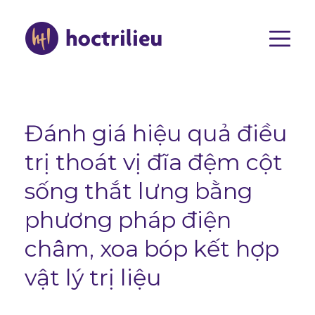
Nhảy
đến
nội
dung
Main
navigat
Đánh giá hiệu quả điều
trị thoát vị đĩa đệm cột
sống thắt lưng bằng
phương pháp điện
châm, xoa bóp kết hợp
vật lý trị liệu