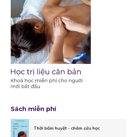
giá
hiệu
quả
điều
trị
Sách miễn phí
thoát
Thời bấm huyệt - châm cứu học
vị