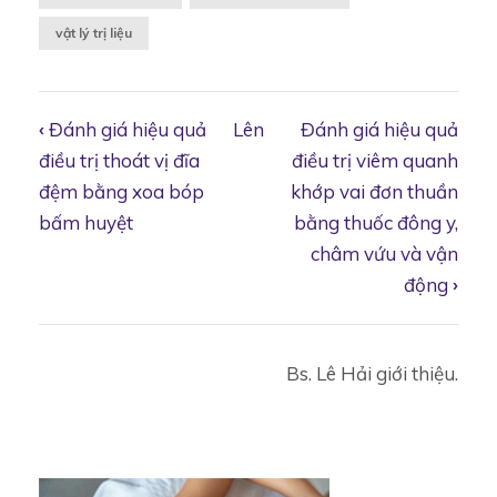
vật lý trị liệu
‹
Đánh giá hiệu quả
Lên
Đánh giá hiệu quả
Book
điều trị thoát vị đĩa
điều trị viêm quanh
đệm bằng xoa bóp
khớp vai đơn thuần
bấm huyệt
bằng thuốc đông y,
traversal
châm vứu và vận
động
›
links
Bs. Lê Hải giới thiệu.
for
Đánh