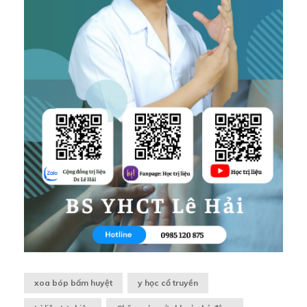
xoa bóp bấm huyệt
y học cổ truyền