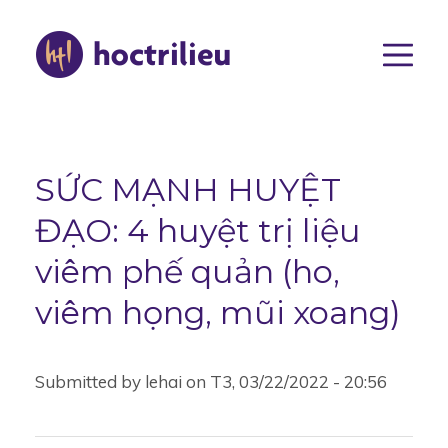
Nhảy
đến
nội
dung
Main
navigat
SỨC MẠNH HUYỆT
ĐẠO: 4 huyệt trị liệu
viêm phế quản (ho,
viêm họng, mũi xoang)
Submitted by
lehai
on
T3, 03/22/2022 - 20:56