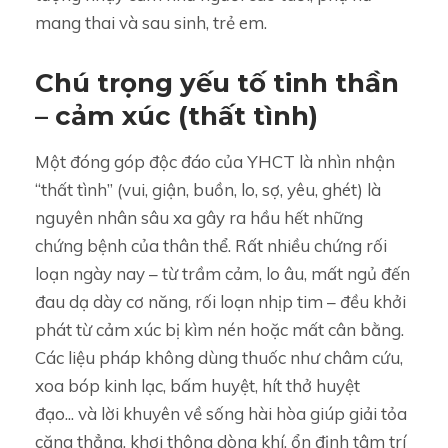
mang thai và sau sinh, trẻ em.
Chú trọng yếu tố tinh thần
– cảm xúc (thất tình)
Một đóng góp độc đáo của YHCT là nhìn nhận
“thất tình” (vui, giận, buồn, lo, sợ, yêu, ghét) là
nguyên nhân sâu xa gây ra hầu hết những
chứng bệnh của thân thể. Rất nhiều chứng rối
loạn ngày nay – từ trầm cảm, lo âu, mất ngủ đến
đau dạ dày cơ năng, rối loạn nhịp tim – đều khởi
phát từ cảm xúc bị kìm nén hoặc mất cân bằng.
Các liệu pháp không dùng thuốc như châm cứu,
xoa bóp kinh lạc, bấm huyệt, hít thở huyệt
đạo... và lời khuyên về sống hài hòa giúp giải tỏa
căng thẳng, khơi thông dòng khí, ổn định tâm trí