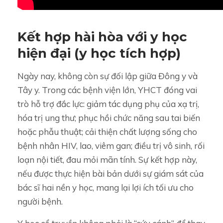
Kết hợp hài hòa với y học
hiện đại (y học tích hợp)
Ngày nay, không còn sự đối lập giữa Đông y và
Tây y. Trong các bệnh viện lớn, YHCT đóng vai
trò hỗ trợ đắc lực: giảm tác dụng phụ của xạ trị,
hóa trị ung thư; phục hồi chức năng sau tai biến
hoặc phẫu thuật; cải thiện chất lượng sống cho
bệnh nhân HIV, lao, viêm gan; điều trị vô sinh, rối
loạn nội tiết, đau mỏi mãn tính. Sự kết hợp này,
nếu được thực hiện bài bản dưới sự giám sát của
bác sĩ hai nền y học, mang lại lợi ích tối ưu cho
người bệnh.