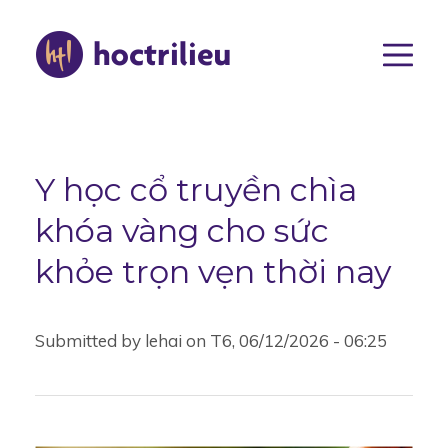
Nhảy
đến
nội
dung
Main
navigat
Y học cổ truyền chìa
khóa vàng cho sức
khỏe trọn vẹn thời nay
Submitted by
lehai
on
T6, 06/12/2026 - 06:25