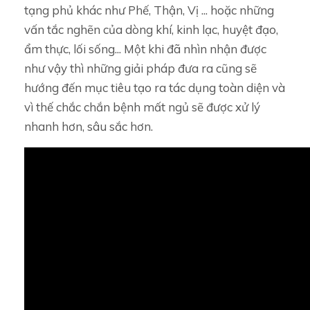
tạng phủ khác như Phế, Thận, Vị ... hoặc những
vấn tắc nghẽn của dòng khí, kinh lạc, huyệt đạo,
ẩm thực, lối sống... Một khi đã nhìn nhận được
như vậy thì những giải pháp đưa ra cũng sẽ
hướng đến mục tiêu tạo ra tác dụng toàn diện và
vì thế chắc chắn bệnh mất ngủ sẽ được xử lý
nhanh hơn, sâu sắc hơn.