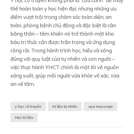
Y học cổ truyền không phải là “cứu cánh” để thay
thế hoàn toàn y học hiện đại, nhưng những ưu
điểm vượt trội trong chăm sóc toàn diện, an
toàn, phòng bệnh chủ động và đặc biệt là cân
bằng thân – tâm khiến nó trở thành một kho
báu tri thức cần được trân trọng và ứng dụng
rộng rãi. Trong hành trình học, hiểu và sống
đúng với quy luật của tự nhiên và con người –
việc thực hành YHCT chính là một lối về nguồn
sáng suốt, giúp mỗi người vừa khỏe về xác, vừa
an về tâm.
y học cổ truyền
trị liệu tự nhiên
spa massage
Học trị liệu