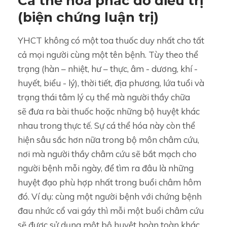
Cá thể hóa phác đồ điều trị
(biện chứng luận trị)
YHCT không có một toa thuốc duy nhất cho tất
cả mọi người cùng một tên bệnh. Tùy theo thể
trạng (hàn – nhiệt, hư – thực, âm - dương, khí -
huyết, biểu - lý), thời tiết, địa phương, lứa tuổi và
trạng thái tâm lý cụ thể mà người thầy chữa
sẽ đưa ra bài thuốc hoặc những bộ huyệt khác
nhau trong thực tế. Sự cá thể hóa này còn thể
hiện sâu sắc hơn nữa trong bộ môn châm cứu,
nơi mà người thầy châm cứu sẽ bắt mạch cho
người bệnh mỗi ngày, để tìm ra đâu là những
huyệt đạo phù hợp nhất trong buổi châm hôm
đó. Ví dụ: cùng một người bệnh với chứng bệnh
đau nhức cổ vai gáy thì mỗi một buổi châm cứu
sẽ được sử dụng một bộ huyệt hoàn toàn khác