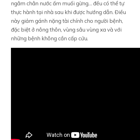
ngâm chân nước ấm muối gừng… đều có thể tự
thực hành tại nhà sau khi được hướng dẫn. Điều
này giảm gánh nặng tài chính cho người bệnh,
đặc biệt ở nông thôn, vùng sâu vùng xa và với
những bệnh không cần cấp cứu.