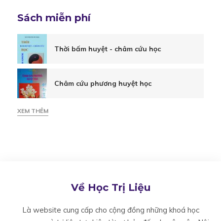
biết
Sách miễn phí
về
Thời bấm huyệt - châm cứu học
đau
Châm cứu phương huyệt học
nhức
XEM THÊM
cơ
bắp
Về Học Trị Liệu
và
Là website cung cấp cho cộng đồng những khoá học