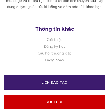
massage và trị liệu tự nhiên từ cơ bản đến chuyên sâu. Nội
cách
dung được nghiên cứu kĩ lưỡng và đảm bảo tính khoa học.
trị
Thông tin khác
liệu
Giới thiệu
Đăng ký học
Câu hỏi thường gặp
Đăng nhập
LỊCH ĐÀO TẠO
YOUTUBE