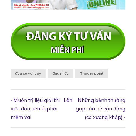
đau cổ vai gáy
đau nhức
Trigger point
‹
Muốn trị liệu giỏi thì
Lên
Những bệnh thường
Book
việc đầu tiên là phải
gặp của hệ vận động
mềm vai
(cơ xương khớp)
›
traversal