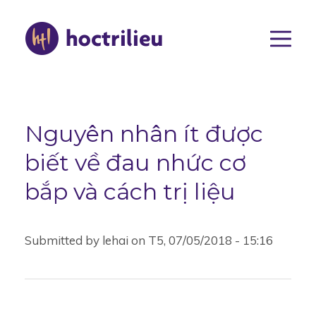
Nhảy
đến
nội
dung
Main
navigat
Nguyên nhân ít được
biết về đau nhức cơ
bắp và cách trị liệu
Submitted by
lehai
on
T5, 07/05/2018 - 15:16