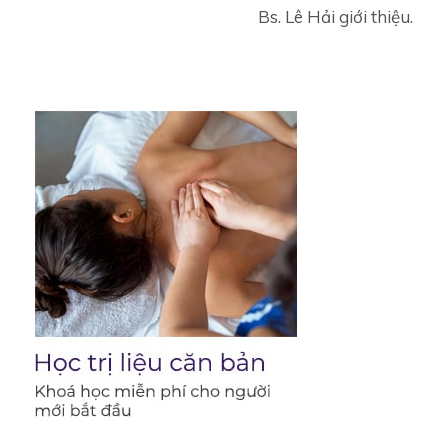
Bs. Lê Hải giới thiệu.
links
for
Nguyên
nhân
ít
được