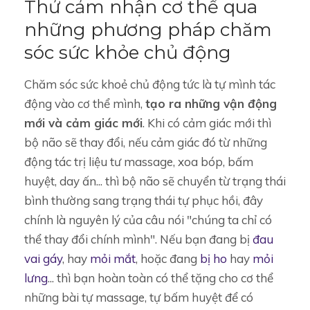
Thử cảm nhận cơ thể qua
những phương pháp chăm
sóc sức khỏe chủ động
Chăm sóc sức khoẻ chủ động tức là tự mình tác
động vào cơ thể mình,
tạo ra những vận động
mới và cảm giác mới
. Khi có cảm giác mới thì
bộ não sẽ thay đổi, nếu cảm giác đó từ những
động tác trị liệu tư massage, xoa bóp, bấm
huyệt, day ấn... thì bộ não sẽ chuyển từ trạng thái
bình thường sang trạng thái tự phục hồi, đây
chính là nguyên lý của câu nói "chúng ta chỉ có
thể thay đổi chính mình". Nếu bạn đang bị
đau
vai gáy
, hay
mỏi mắt
, hoặc đang
bị ho
hay
mỏi
lưng
... thì bạn hoàn toàn có thể tặng cho cơ thể
những bài tự massage, tự bấm huyệt để có