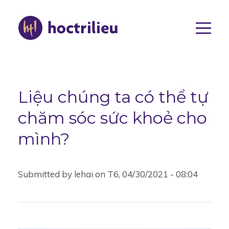
Nhảy
đến
nội
dung
Main
navigat
Liệu chúng ta có thể tự
chăm sóc sức khoẻ cho
mình?
Submitted by
lehai
on
T6, 04/30/2021 - 08:04