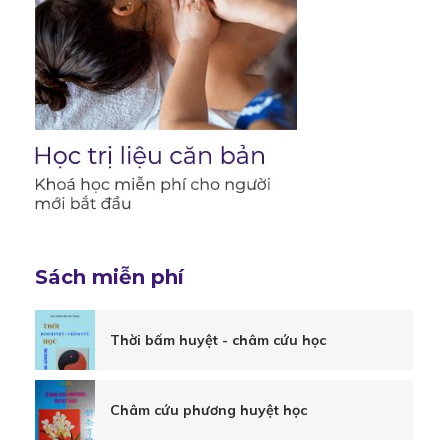
chúng
ta
có
thể
Sách miễn phí
tự
Thời bấm huyệt - châm cứu học
chăm
Châm cứu phương huyệt học