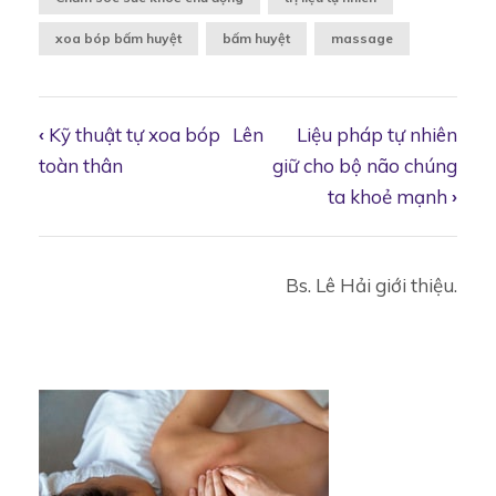
xoa bóp bấm huyệt
bấm huyệt
massage
‹
Kỹ thuật tự xoa bóp
Lên
Liệu pháp tự nhiên
Book
toàn thân
giữ cho bộ não chúng
ta khoẻ mạnh
›
traversal
Bs. Lê Hải giới thiệu.
links
for
Liệu